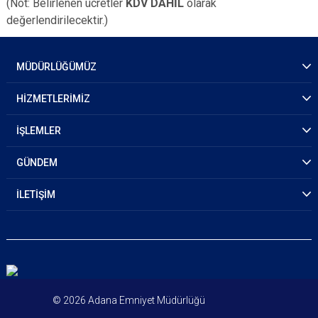
(Not: Belirlenen ücretler
KDV DAHİL
olarak
değerlendirilecektir.)
MÜDÜRLÜĞÜMÜZ
HİZMETLERİMİZ
İŞLEMLER
GÜNDEM
İLETİŞİM
© 2026 Adana Emniyet Müdürlüğü