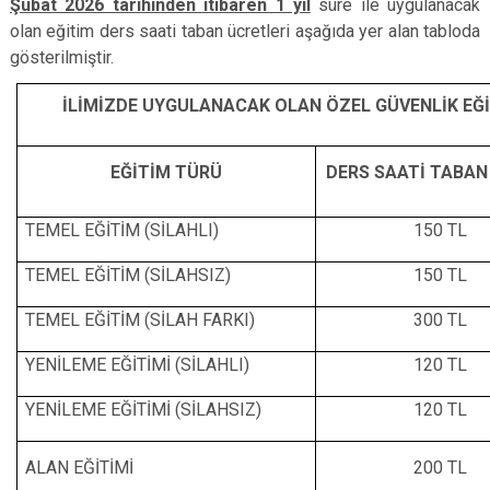
Şubat 2026 tarihinden itibaren 1 yıl
süre ile uygulanacak
olan eğitim ders saati taban ücretleri aşağıda yer alan tabloda
gösterilmiştir.
İLİMİZDE UYGULANACAK OLAN ÖZEL GÜVENLİK EĞİ
EĞİTİM TÜRÜ
DERS SAATİ TABAN
TEMEL EĞİTİM (SİLAHLI)
150 TL
TEMEL EĞİTİM (SİLAHSIZ)
150 TL
TEMEL EĞİTİM (SİLAH FARKI)
300 TL
YENİLEME EĞİTİMİ (SİLAHLI)
120 TL
YENİLEME EĞİTİMİ (SİLAHSIZ)
120 TL
ALAN EĞİTİMİ
200 TL