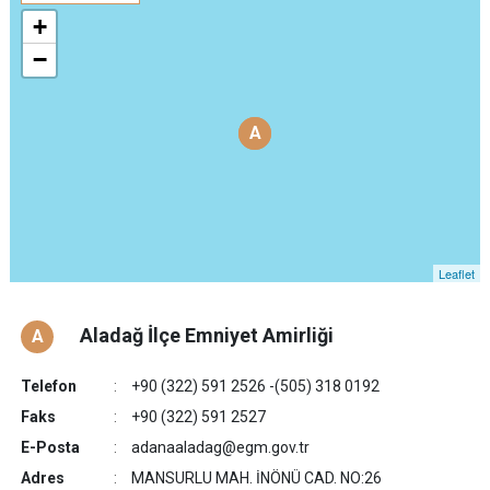
+
−
A
A
Leaflet
Aladağ İlçe Emniyet Amirliği
A
Telefon
+90 (322) 591 2526 -(505) 318 0192
Faks
+90 (322) 591 2527
E-Posta
adanaaladag@egm.gov.tr
Adres
MANSURLU MAH. İNÖNÜ CAD. NO:26