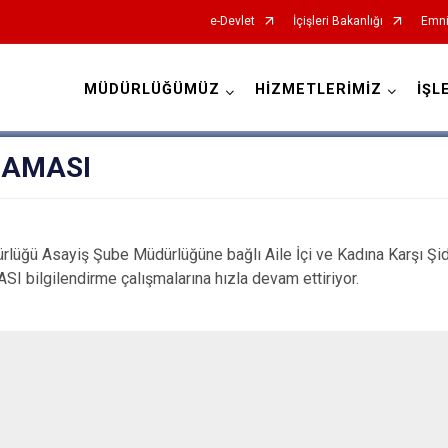
e-Devlet
İçişleri Bakanlığı
Emni
MÜDÜRLÜĞÜMÜZ
HİZMETLERİMİZ
İŞL
İl Emniyet Müdürlükleri
LAMASI
ğü Asayiş Şube Müdürlüğüne bağlı Aile İçi ve Kadına Karşı Şi
 bilgilendirme çalışmalarına hızla devam ettiriyor.