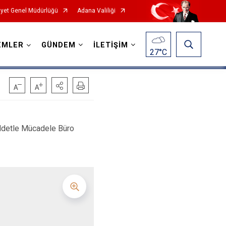
yet Genel Müdürlüğü
Adana Valiliği
EMLER
GÜNDEM
İLETİŞİM
27
°C
ddetle Mücadele Büro