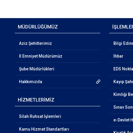
MÜDÜRLÜĞÜMÜZ
İŞLEMLE
Aziz Şehitlerimiz
Bilgi Edi
İl Emniyet Müdürümüz
İhbar
Şube Müdürlükleri
EDS Nokta
Hakkımızda
Kayıp Şa
Kimliği Be
HİZMETLERİMİZ
Sınav So
Silah Ruhsat İşlemleri
e-Devlet 
Kamu Hizmet Standartları
Kiralık Ar