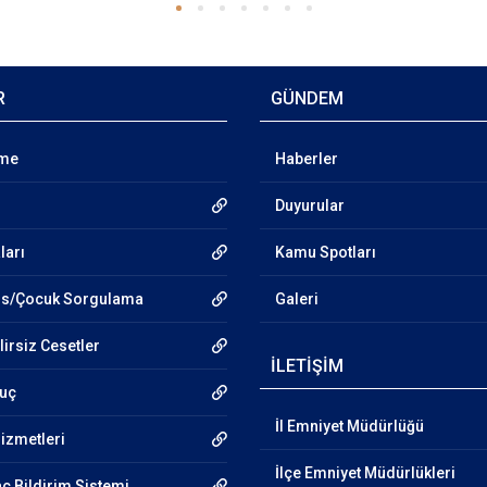
R
GÜNDEM
nme
Haberler
Duyurular
ları
Kamu Spotları
hıs/Çocuk Sorgulama
Galeri
lirsiz Cesetler
İLETİŞİM
nuç
İl Emniyet Müdürlüğü
Hizmetleri
İlçe Emniyet Müdürlükleri
aç Bildirim Sistemi