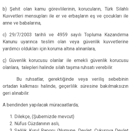
b) Şehit olan kamu görevlilerinin, korucuların, Türk Silahlı
Kuvvetleri mensupları ile er ve erbaşların eş ve çocukları ile
anne ve babalarına,
c) 29/7/2003 tarihli ve 4959 sayılı Topluma Kazandırma
Kanunu uyarınca teslim olan veya güvenlik kuvvetlerine
yardımcı oldukları için koruma altına alınanlara,
ç) Güvenlik korucusu olanlar ile emekli güvenlik korucusu
olanlara, talepleri halinde silah taşıma ruhsatı verebilir.
Bu ruhsatlar, gerektiğinde veya veriliş sebebinin
ortadan kalkması halinde, geçerlilik süresine bakılmaksızın
geri alınabilir.
A bendinden yapılacak müracaatlarda;
Dilekçe, (Şubemizde mevcut)
Nüfus Cüzdanının aslı,
Sağlık Kurul Raporu (Numune, Devlet, Çukurova Devlet